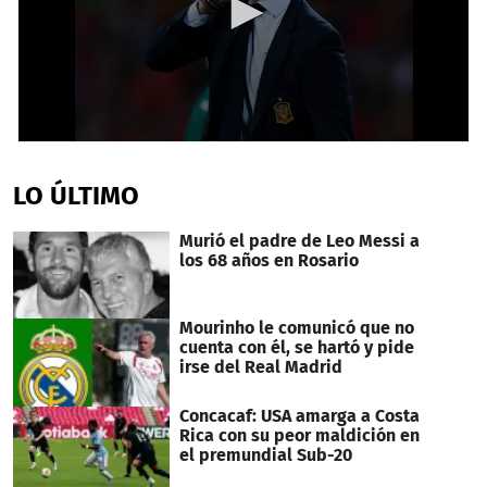
0
seconds
of
LO ÚLTIMO
34
seconds
Murió el padre de Leo Messi a
los 68 años en Rosario
Mourinho le comunicó que no
cuenta con él, se hartó y pide
irse del Real Madrid
Concacaf: USA amarga a Costa
Rica con su peor maldición en
el premundial Sub-20