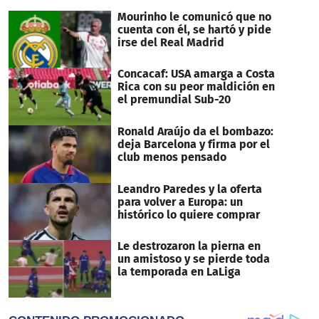
seconds
Mourinho le comunicó que no
cuenta con él, se hartó y pide
irse del Real Madrid
Concacaf: USA amarga a Costa
Rica con su peor maldición en
el premundial Sub-20
Ronald Araújo da el bombazo:
deja Barcelona y firma por el
club menos pensado
Leandro Paredes y la oferta
para volver a Europa: un
histórico lo quiere comprar
Le destrozaron la pierna en
un amistoso y se pierde toda
la temporada en LaLiga