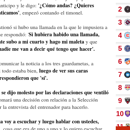
'¿Cómo andas? ¿Quieres
ticipo y le digo:
aticamos'
, empezó contando el timonel.
stionó si hubo una llamada en la que le impusiera a
Si hubiera habido una llamada,
e respondió: '
nte subo a mi cuarto y hago mi maleta
y que
adie me van a decir qué tengo que hacer'.
municar la noticia a los tres guardametas, a
luego de ver sus caras
i todo estaba bien,
respondieron que 'sí'.
se dijo molesto por las declaraciones que ventiló
omará una decisión con relación a la Selección
la entrevista del entrenador para hacerlo.
 voy a escuchar y luego hablar con ustedes,
n
, cosa que era de uno a uno y lo quiero escuchar,