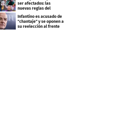
ser afectados: las
nuevas reglas del
arbitraje en LaLiga
Infantino es acusado de
"chantaje" y se oponen a
su reelección al frente
de la FIFA