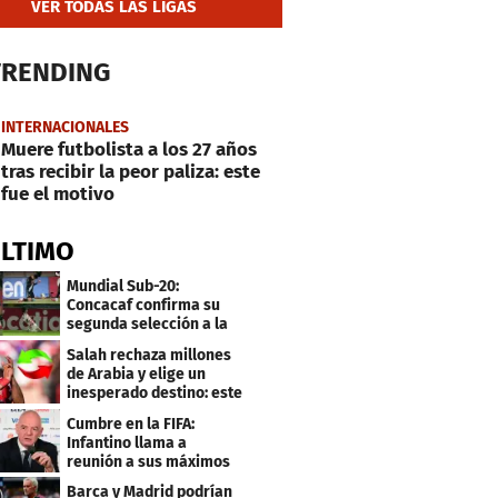
VER TODAS LAS LIGAS
TRENDING
INTERNACIONALES
Muere futbolista a los 27 años
tras recibir la peor paliza: este
fue el motivo
ÚLTIMO
Mundial Sub-20:
Concacaf confirma su
segunda selección a la
Copa del Mundo 2027
Salah rechaza millones
de Arabia y elige un
inesperado destino: este
será su club
Cumbre en la FIFA:
Infantino llama a
reunión a sus máximos
dirigentes
Barca y Madrid podrían