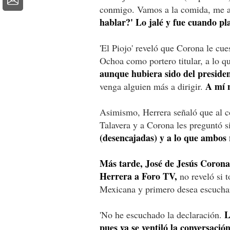
conmigo. Vamos a la comida, me an
hablar?' Lo jalé y fue cuando pl
'El Piojo' reveló que Corona le cue
Ochoa como portero titular, a lo qu
aunque hubiera sido del preside
A mí n
venga alguien más a dirigir.
Asimismo, Herrera señaló que al co
Talavera y a Corona les preguntó s
(desencajadas) y a lo que ambos 
Más tarde, José de Jesús Corona 
Herrera a Foro TV,
no reveló si t
Mexicana y primero desea escuchar 
La
'No he escuchado la declaración.
pues ya se ventiló la conversació