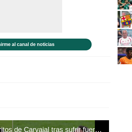
irme al canal de noticias
Terrible imagen: los gritos de Carvajal tras sufrir fuerte lesión de rodilla y Real Madrid teme lo peor