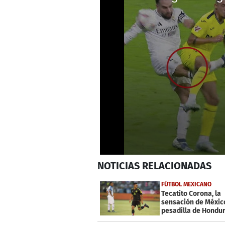
0
NOTICIAS
RELACIONADAS
seconds
of
39
FÚTBOL MEXICANO
seconds
Volume
Tecatito Corona, la
0%
sensación de México
pesadilla de Hondu