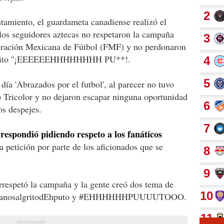
tamiento, el guardameta canadiense realizó el
los seguidores aztecas no respetaron la campaña
deración Mexicana de Fútbol (FMF) y no perdonaron
l grito ''¡EEEEEEHHHHHHHH PU**!.
ía 'Abrazados por el futbol', al parecer no tuvo
b Tricolor y no dejaron escapar ninguna oportunidad
os despejes.
respondió pidiendo respeto a los fanáticos
a
a petición por parte de los aficionados que se
irrespetó la campaña y la gente creó dos tema de
exicanosalgritodEhputo y #EHHHHHHPUUUUTOOO.