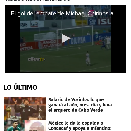
El gol del empate de Michael Chirinos ante el Motagua
0
seconds
of
LO ÚLTIMO
22
seconds
Salario de Vozinha: lo que
ganará al año, mes, día y hora
el arquero de Cabo Verde
México le da la espalda a
Concacaf y apoya a Infantino: