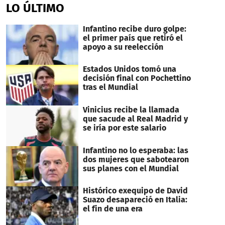
of
LO ÚLTIMO
17
seconds
Infantino recibe duro golpe:
el primer país que retiró el
apoyo a su reelección
Estados Unidos tomó una
decisión final con Pochettino
tras el Mundial
Vinicius recibe la llamada
que sacude al Real Madrid y
se iría por este salario
Infantino no lo esperaba: las
dos mujeres que sabotearon
sus planes con el Mundial
Histórico exequipo de David
Suazo desapareció en Italia:
el fin de una era