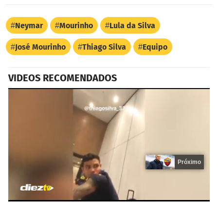
Neymar
Mourinho
Lula da Silva
José Mourinho
Thiago Silva
Equipo
VIDEOS RECOMENDADOS
Próximo
0
seconds