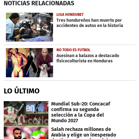
NOTICIAS
RELACIONADAS
seconds
of
22
LIGA HONDUBET
seconds
Tres hondureños han muerto por
accidentes de autos en la historia
NO TODO ES FUTBOL
Asesinan a balazos a destacado
fisicoculturista en Honduras
LO ÚLTIMO
Mundial Sub-20: Concacaf
confirma su segunda
selección a la Copa del
Mundo 2027
Salah rechaza millones de
Arabia y elige un inesperado