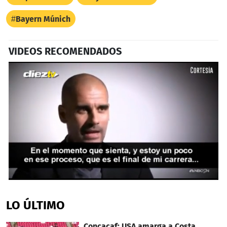
Bayern Múnich
VIDEOS RECOMENDADOS
0
seconds
of
LO ÚLTIMO
41
seconds
Concacaf: USA amarga a Costa