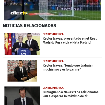
0
NOTICIAS
RELACIONADAS
seconds
of
36
CENTROAMÉRICA
seconds
Keylor Navas, presentado en el Real
Madrid: 'Pura vida y Hala Madrid'
CENTROAMÉRICA
Keylor Navas: 'Tengo que trabajar
muchísimo y esforzarme”
CENTROAMÉRICA
Butragueño a Navas: 'Los aficionados
van a esperar lo máximo de ti”