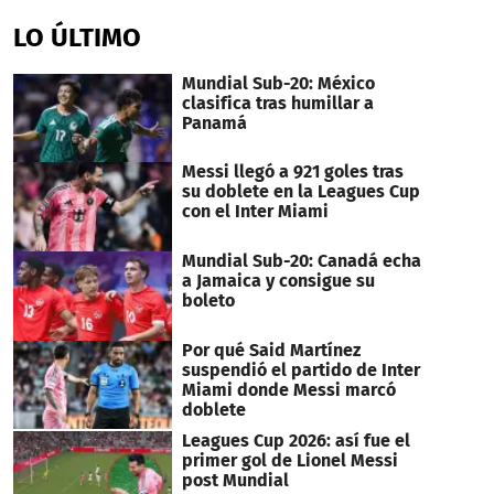
seconds
of
LO ÚLTIMO
18
minutes,
17
Mundial Sub-20: México
seconds
clasifica tras humillar a
Panamá
Messi llegó a 921 goles tras
su doblete en la Leagues Cup
con el Inter Miami
Mundial Sub-20: Canadá echa
a Jamaica y consigue su
boleto
Por qué Said Martínez
suspendió el partido de Inter
Miami donde Messi marcó
doblete
Leagues Cup 2026: así fue el
primer gol de Lionel Messi
post Mundial