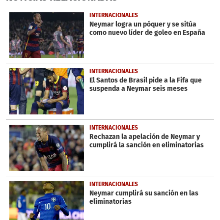
of
1
INTERNACIONALES
minute,
Neymar logra un póquer y se sitúa
32
como nuevo líder de goleo en España
seconds
INTERNACIONALES
El Santos de Brasil pide a la Fifa que
suspenda a Neymar seis meses
INTERNACIONALES
Rechazan la apelación de Neymar y
cumplirá la sanción en eliminatorias
INTERNACIONALES
Neymar cumplirá su sanción en las
eliminatorias