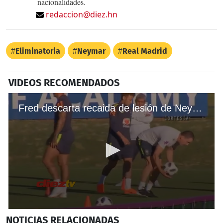
nacionalidades.
redaccion@diez.hn
Eliminatoria
Neymar
Real Madrid
VIDEOS RECOMENDADOS
Fred descarta recaida de lesión de Neymar con selección de Brasil
0
NOTICIAS
RELACIONADAS
seconds