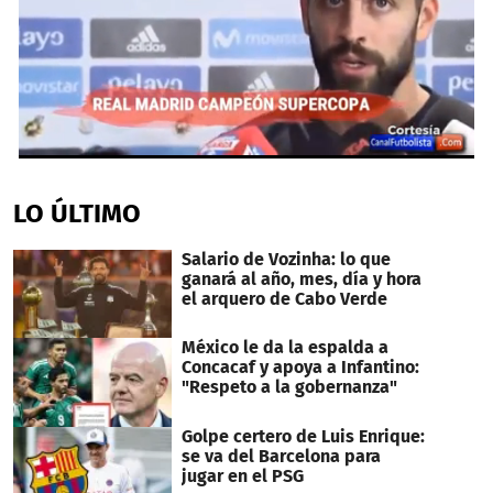
0
seconds
of
LO ÚLTIMO
1
minute,
53
Salario de Vozinha: lo que
seconds
ganará al año, mes, día y hora
el arquero de Cabo Verde
México le da la espalda a
Concacaf y apoya a Infantino:
"Respeto a la gobernanza"
Golpe certero de Luis Enrique:
se va del Barcelona para
jugar en el PSG