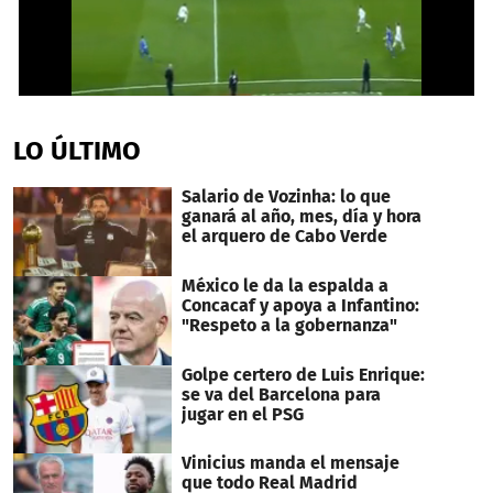
0
seconds
of
LO ÚLTIMO
59
seconds
Salario de Vozinha: lo que
ganará al año, mes, día y hora
el arquero de Cabo Verde
México le da la espalda a
Concacaf y apoya a Infantino:
"Respeto a la gobernanza"
Golpe certero de Luis Enrique:
se va del Barcelona para
jugar en el PSG
Vinicius manda el mensaje
que todo Real Madrid