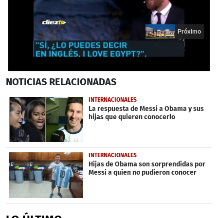
Próximo
0
NOTICIAS
RELACIONADAS
seconds
of
20
INTERNACIONALES
seconds
La respuesta de Messi a Obama y sus
hijas que quieren conocerlo
INTERNACIONALES
Hijas de Obama son sorprendidas por
Messi a quien no pudieron conocer