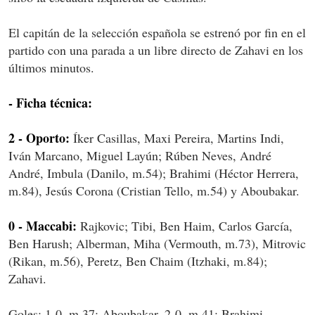
El capitán de la selección española se estrenó por fin en el
partido con una parada a un libre directo de Zahavi en los
últimos minutos.
- Ficha técnica:
2 - Oporto:
Íker Casillas, Maxi Pereira, Martins Indi,
Iván Marcano, Miguel Layún; Rúben Neves, André
André, Imbula (Danilo, m.54); Brahimi (Héctor Herrera,
m.84), Jesús Corona (Cristian Tello, m.54) y Aboubakar.
0 - Maccabi:
Rajkovic; Tibi, Ben Haim, Carlos García,
Ben Harush; Alberman, Miha (Vermouth, m.73), Mitrovic
(Rikan, m.56), Peretz, Ben Chaim (Itzhaki, m.84);
Zahavi.
Goles: 1-0, m.37: Aboubakar. 2-0, m.41: Brahimi.