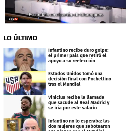
0
seconds
of
LO ÚLTIMO
2
minutes,
14
Infantino recibe duro golpe:
seconds
el primer país que retiró el
apoyo a su reelección
Estados Unidos tomó una
decisión final con Pochettino
tras el Mundial
Vinicius recibe la llamada
que sacude al Real Madrid y
se iría por este salario
Infantino no lo esperaba: las
dos mujeres que sabotearon