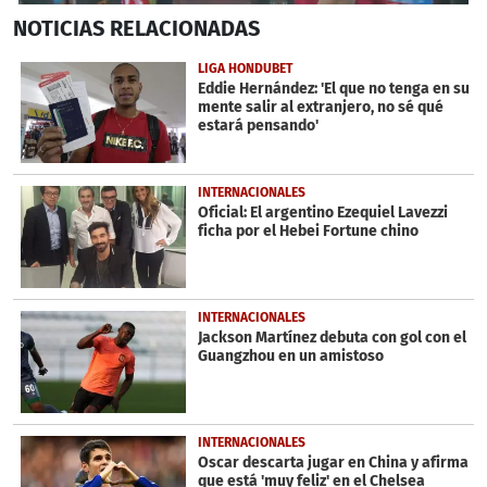
0
NOTICIAS
RELACIONADAS
seconds
of
2
LIGA HONDUBET
minutes,
Eddie Hernández: 'El que no tenga en su
40
mente salir al extranjero, no sé qué
seconds
estará pensando'
INTERNACIONALES
Oficial: El argentino Ezequiel Lavezzi
ficha por el Hebei Fortune chino
INTERNACIONALES
Jackson Martínez debuta con gol con el
Guangzhou en un amistoso
INTERNACIONALES
Oscar descarta jugar en China y afirma
que está 'muy feliz' en el Chelsea