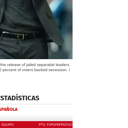
e release of jailed separatist leaders.
 percent of voters backed secession. /
ESTADÍSTICAS
ESPAÑOLA