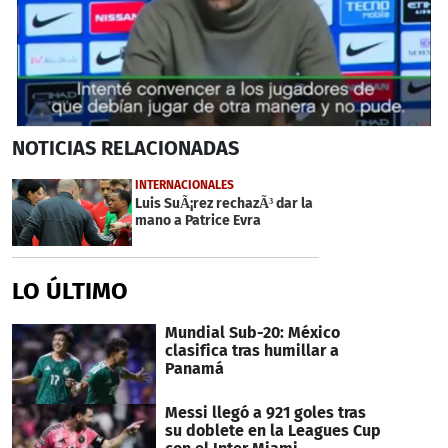
0
NOTICIAS
RELACIONADAS
seconds
of
2
INTERNACIONALES
minutes,
Luis SuÃ¡rez rechazÃ³ dar la
29
mano a Patrice Evra
seconds
LO ÚLTIMO
Mundial Sub-20: México
clasifica tras humillar a
Panamá
Messi llegó a 921 goles tras
su doblete en la Leagues Cup