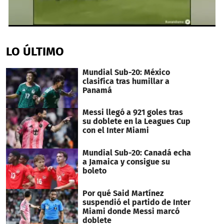
0
seconds
of
LO ÚLTIMO
46
seconds
Mundial Sub-20: México
clasifica tras humillar a
Panamá
Messi llegó a 921 goles tras
su doblete en la Leagues Cup
con el Inter Miami
Mundial Sub-20: Canadá echa
a Jamaica y consigue su
boleto
Por qué Said Martínez
suspendió el partido de Inter
Miami donde Messi marcó
doblete