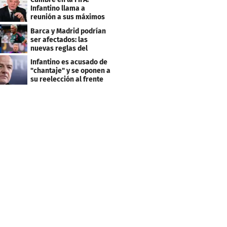
Infantino llama a
reunión a sus máximos
dirigentes
Barca y Madrid podrían
ser afectados: las
nuevas reglas del
arbitraje en LaLiga
Infantino es acusado de
"chantaje" y se oponen a
su reelección al frente
de la FIFA