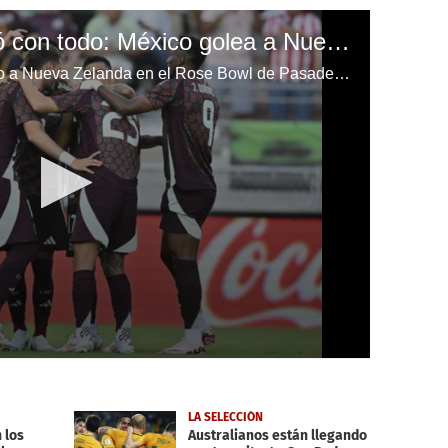
‘Vasco’ Aguirre debutó con todo: México golea a Nueva Zelanda en partido de preparación para el Mundial 2026
Javier Aguirre debutó aplastando a Nueva Zelanda en el Rose Bowl de Pasadena, California (EE.UU).
LA SELECCIÓN
 los
Australianos están llegando