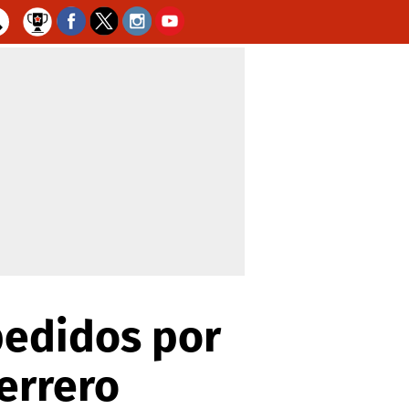
pedidos por
errero