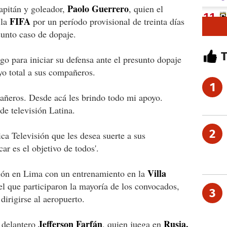
Paolo Guerrero
capitán y goleador,
, quien el
FIFA
 la
por un período provisional de treinta días
sunto caso de dopaje.
go para iniciar su defensa ante el presunto dopaje
yo total a sus compañeros.
1
añeros. Desde acá les brindo todo mi apoyo.
de televisión Latina.
2
a Televisión que les desea suerte a sus
ar es el objetivo de todos'.
Villa
ión en Lima con un entrenamiento en la
l que participaron la mayoría de los convocados,
3
dirigirse al aeropuerto.
Jefferson Farfán
Rusia,
 delantero
, quien juega en