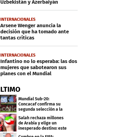
Uzbekistán y Azerbaiyán
INTERNACIONALES
Arsene Wenger anuncia la
decisión que ha tomado ante
tantas críticas
INTERNACIONALES
Infantino no lo esperaba: las dos
mujeres que sabotearon sus
planes con el Mundial
ÚLTIMO
Mundial Sub-20:
Concacaf confirma su
segunda selección a la
Copa del Mundo 2027
Salah rechaza millones
de Arabia y elige un
inesperado destino: este
será su club
Cumbre en la FIFA: