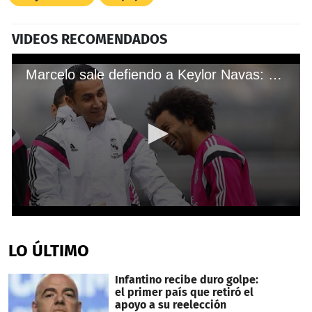
VIDEOS RECOMENDADOS
Marcelo sale defiendo a Keylor Navas: "Estamos con Keylor hasta a muerte"
0
seconds
of
LO ÚLTIMO
14
seconds
Infantino recibe duro golpe:
el primer país que retiró el
apoyo a su reelección