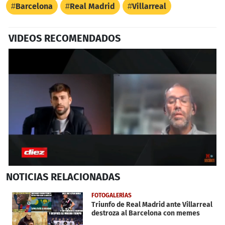
Barcelona
Real Madrid
Villarreal
VIDEOS RECOMENDADOS
0
NOTICIAS
RELACIONADAS
seconds
of
6
FOTOGALERÍAS
minutes,
Triunfo de Real Madrid ante Villarreal
1
destroza al Barcelona con memes
second