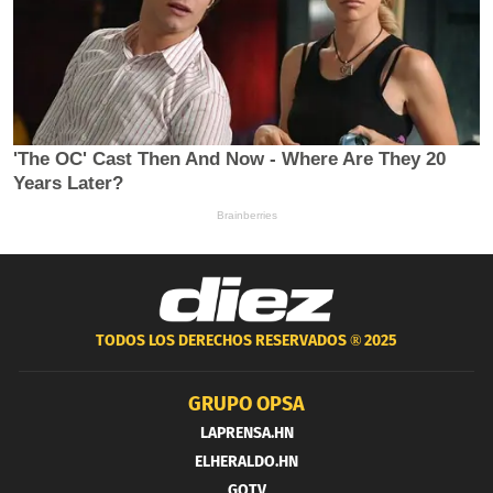
TODOS LOS DERECHOS RESERVADOS ®
2025
GRUPO OPSA
LAPRENSA.HN
ELHERALDO.HN
GOTV