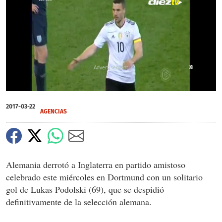
X
X
X
0
seconds
2017-03-22
of
AGENCIAS
0
seconds
Alemania
derrotó a Inglaterra en partido amistoso
celebrado este miércoles en Dortmund con un solitario
gol de Lukas Podolski (69), que se despidió
definitivamente de la selección alemana.