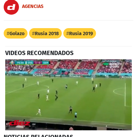
AGENCIAS
Golazo
Rusia 2018
Rusia 2019
VIDEOS RECOMENDADOS
0