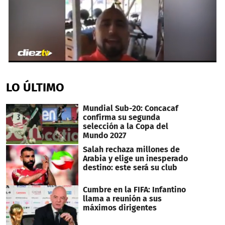
0
seconds
of
LO ÚLTIMO
23
seconds
Mundial Sub-20: Concacaf
confirma su segunda
selección a la Copa del
Mundo 2027
Salah rechaza millones de
Arabia y elige un inesperado
destino: este será su club
Cumbre en la FIFA: Infantino
llama a reunión a sus
máximos dirigentes