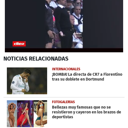
0
NOTICIAS
RELACIONADAS
seconds
of
51
INTERNACIONALES
seconds
¡BOMBA! La directa de CR7 a Florentino
tras su doblete en Dortmund
FOTOGALERÍAS
Bellezas muy famosas que no se
resistieron y cayeron en los brazos de
deportistas