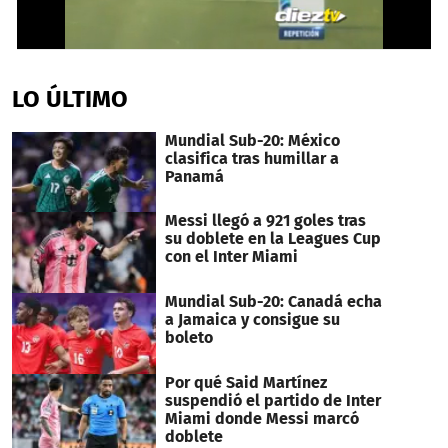
0
seconds
of
LO ÚLTIMO
43
seconds
Mundial Sub-20: México
clasifica tras humillar a
Panamá
Messi llegó a 921 goles tras
su doblete en la Leagues Cup
con el Inter Miami
Mundial Sub-20: Canadá echa
a Jamaica y consigue su
boleto
Por qué Said Martínez
suspendió el partido de Inter
Miami donde Messi marcó
doblete