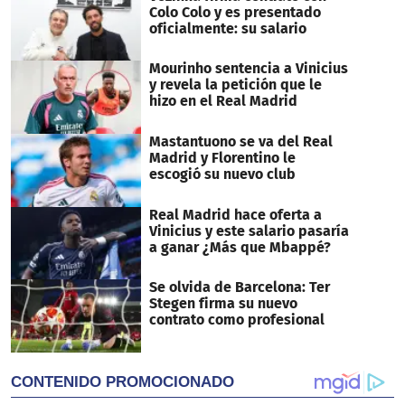
seconds
Colo Colo y es presentado
oficialmente: su salario
Mourinho sentencia a Vinicius
y revela la petición que le
hizo en el Real Madrid
Mastantuono se va del Real
Madrid y Florentino le
escogió su nuevo club
Real Madrid hace oferta a
Vinicius y este salario pasaría
a ganar ¿Más que Mbappé?
Se olvida de Barcelona: Ter
Stegen firma su nuevo
contrato como profesional