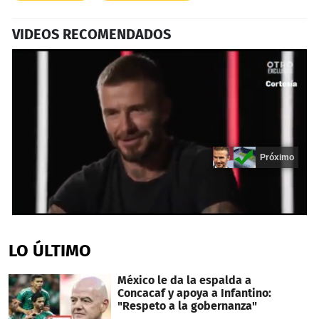
VIDEOS RECOMENDADOS
Próximo
0
seconds
of
LO ÚLTIMO
20
seconds
México le da la espalda a
Concacaf y apoya a Infantino:
"Respeto a la gobernanza"