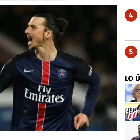
4
5
LO 