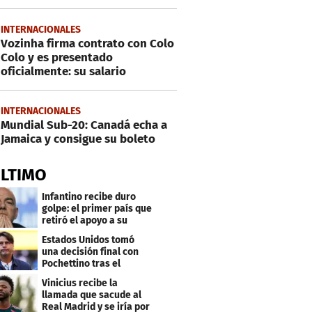
INTERNACIONALES
Vozinha firma contrato con Colo
Colo y es presentado
oficialmente: su salario
INTERNACIONALES
Mundial Sub-20: Canadá echa a
Jamaica y consigue su boleto
ÚLTIMO
Infantino recibe duro
golpe: el primer país que
retiró el apoyo a su
reelección
Estados Unidos tomó
una decisión final con
Pochettino tras el
Mundial
Vinicius recibe la
llamada que sacude al
Real Madrid y se iría por