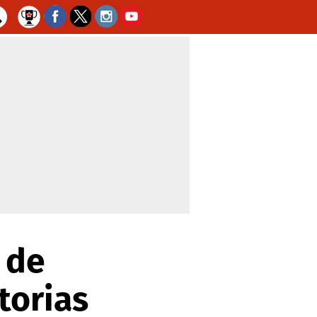
 de
torias