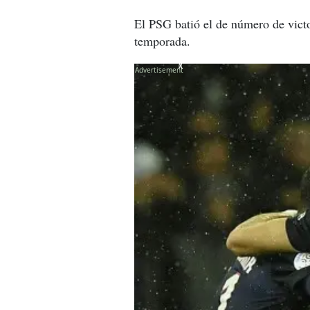
El PSG batió el de número de vict
temporada.
X
X
X