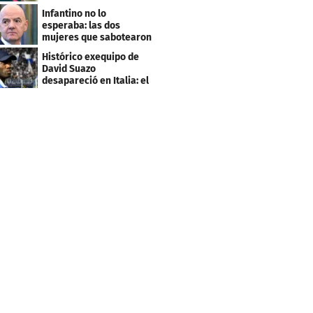
este salario
Infantino no lo
esperaba: las dos
mujeres que sabotearon
sus planes con el
Histórico exequipo de
Mundial
David Suazo
desapareció en Italia: el
fin de una era