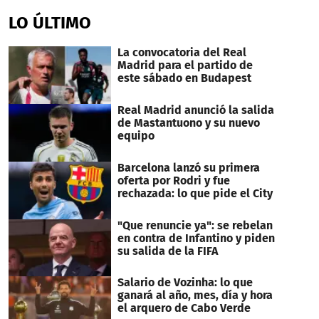
seconds
of
LO ÚLTIMO
5
minutes,
35
La convocatoria del Real
seconds
Madrid para el partido de
este sábado en Budapest
Real Madrid anunció la salida
de Mastantuono y su nuevo
equipo
Barcelona lanzó su primera
oferta por Rodri y fue
rechazada: lo que pide el City
"Que renuncie ya": se rebelan
en contra de Infantino y piden
su salida de la FIFA
Salario de Vozinha: lo que
ganará al año, mes, día y hora
el arquero de Cabo Verde