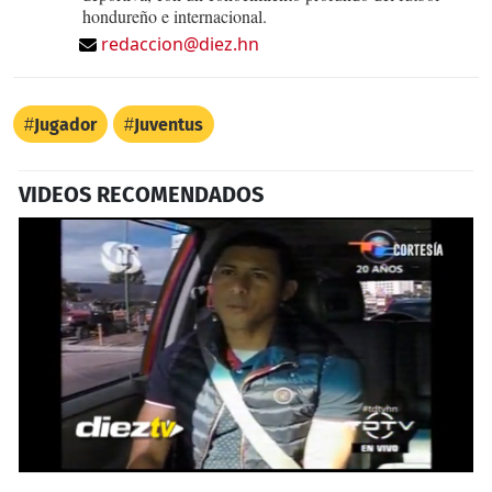
hondureño e internacional.
redaccion@diez.hn
Jugador
Juventus
VIDEOS RECOMENDADOS
0