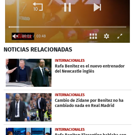
0
NOTICIAS
RELACIONADAS
seconds
of
3
INTERNACIONALES
minutes,
Rafa Benítez es el nuevo entrenador
48
del Newcastle inglés
seconds
INTERNACIONALES
Cambio de Zidane por Benítez no ha
cambiado nada en Real Madrid
INTERNACIONALES