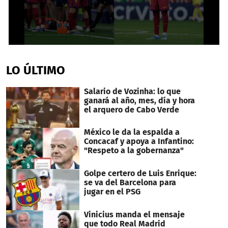
0
seconds
of
LO ÚLTIMO
1
minute,
8
Salario de Vozinha: lo que
seconds
ganará al año, mes, día y hora
el arquero de Cabo Verde
México le da la espalda a
Concacaf y apoya a Infantino:
"Respeto a la gobernanza"
Golpe certero de Luis Enrique:
se va del Barcelona para
jugar en el PSG
Vinicius manda el mensaje
que todo Real Madrid