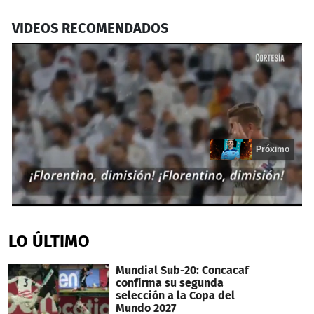
VIDEOS RECOMENDADOS
Próximo
0
seconds
of
LO ÚLTIMO
13
seconds
Mundial Sub-20: Concacaf
confirma su segunda
selección a la Copa del
Mundo 2027