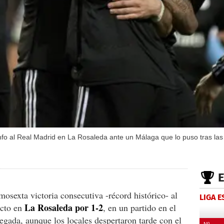
nfo al Real Madrid en La Rosaleda ante un Málaga que lo puso tras las
osexta victoria consecutiva -récord histórico- al
LIGA 
La Rosaleda por 1-2
icto en
, en un partido en el
egada, aunque los locales despertaron tarde con el