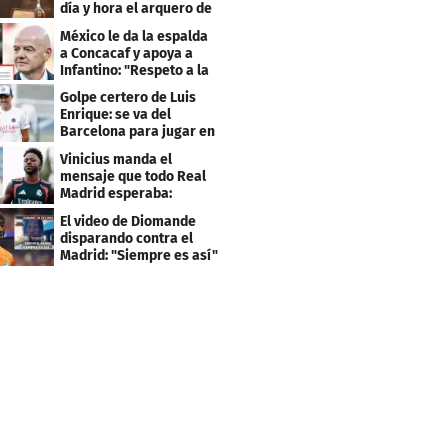
día y hora el arquero de
Cabo Verde
México le da la espalda
a Concacaf y apoya a
Infantino: "Respeto a la
gobernanza"
Golpe certero de Luis
Enrique: se va del
Barcelona para jugar en
el PSG
Vinicius manda el
mensaje que todo Real
Madrid esperaba:
"Mourinho..."
El video de Diomande
disparando contra el
Madrid: "Siempre es así"