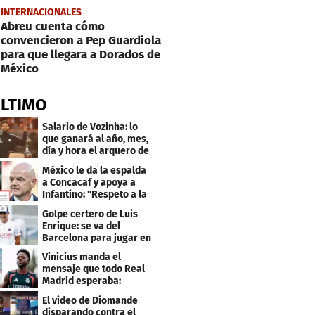
INTERNACIONALES
Abreu cuenta cómo
convencieron a Pep Guardiola
para que llegara a Dorados de
México
ÚLTIMO
Salario de Vozinha: lo
que ganará al año, mes,
día y hora el arquero de
Cabo Verde
México le da la espalda
a Concacaf y apoya a
Infantino: "Respeto a la
gobernanza"
Golpe certero de Luis
Enrique: se va del
Barcelona para jugar en
el PSG
Vinicius manda el
mensaje que todo Real
Madrid esperaba:
"Mourinho..."
El video de Diomande
disparando contra el