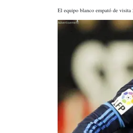
El equipo blanco empató de visita 
X
X