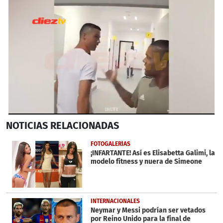
0
NOTICIAS
RELACIONADAS
seconds
of
54
FOTOGALERÍAS
seconds
¡INFARTANTE! Así es Elisabetta Galimi, la
modelo fitness y nuera de Simeone
INTERNACIONALES
Neymar y Messi podrían ser vetados
por Reino Unido para la final de