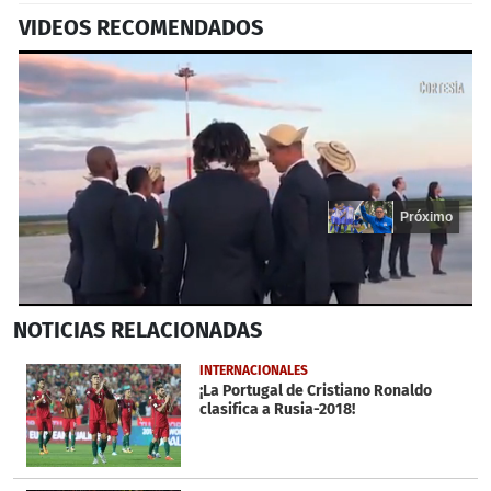
VIDEOS RECOMENDADOS
Próximo
0
NOTICIAS
RELACIONADAS
seconds
of
15
INTERNACIONALES
seconds
¡La Portugal de Cristiano Ronaldo
clasifica a Rusia-2018!