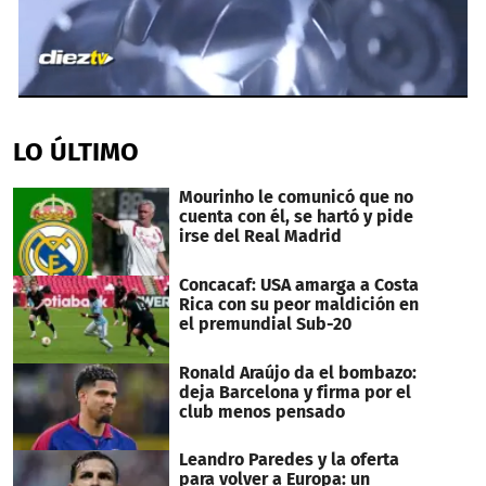
0
seconds
of
LO ÚLTIMO
1
minute,
4
Mourinho le comunicó que no
seconds
cuenta con él, se hartó y pide
irse del Real Madrid
Concacaf: USA amarga a Costa
Rica con su peor maldición en
el premundial Sub-20
Ronald Araújo da el bombazo:
deja Barcelona y firma por el
club menos pensado
Leandro Paredes y la oferta
para volver a Europa: un