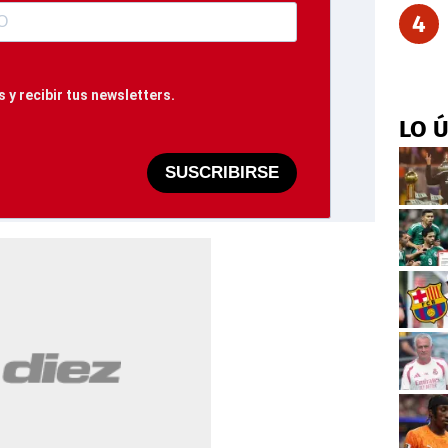
4
 y recibir tus newsletters.
LO 
SUSCRIBIRSE