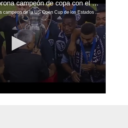
Roger Espinoza se corona campeón de copa con el Sporting Kansas City
El hondureño Roger Espinoza es campeon de la US Open Cup de los Estados Unidos con el Sporting Kansas City