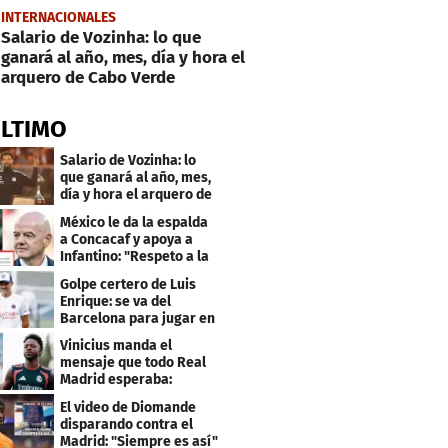
INTERNACIONALES
Salario de Vozinha: lo que
ganará al año, mes, día y hora el
arquero de Cabo Verde
ÚLTIMO
Salario de Vozinha: lo
que ganará al año, mes,
día y hora el arquero de
Cabo Verde
México le da la espalda
a Concacaf y apoya a
Infantino: "Respeto a la
gobernanza"
Golpe certero de Luis
Enrique: se va del
Barcelona para jugar en
el PSG
Vinicius manda el
mensaje que todo Real
Madrid esperaba:
"Mourinho..."
El video de Diomande
disparando contra el
Madrid: "Siempre es así"