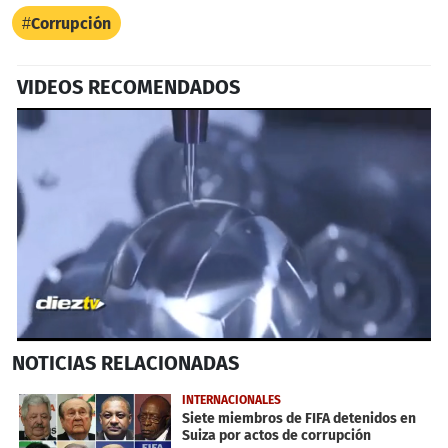
Corrupción
VIDEOS RECOMENDADOS
0
NOTICIAS
RELACIONADAS
seconds
of
1
INTERNACIONALES
minute,
Siete miembros de FIFA detenidos en
4
Suiza por actos de corrupción
seconds