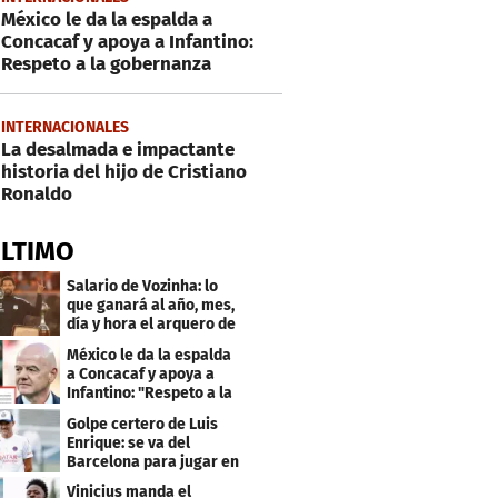
México le da la espalda a
Concacaf y apoya a Infantino:
Respeto a la gobernanza
INTERNACIONALES
La desalmada e impactante
historia del hijo de Cristiano
Ronaldo
ÚLTIMO
Salario de Vozinha: lo
que ganará al año, mes,
día y hora el arquero de
Cabo Verde
México le da la espalda
a Concacaf y apoya a
Infantino: "Respeto a la
gobernanza"
Golpe certero de Luis
Enrique: se va del
Barcelona para jugar en
el PSG
Vinicius manda el