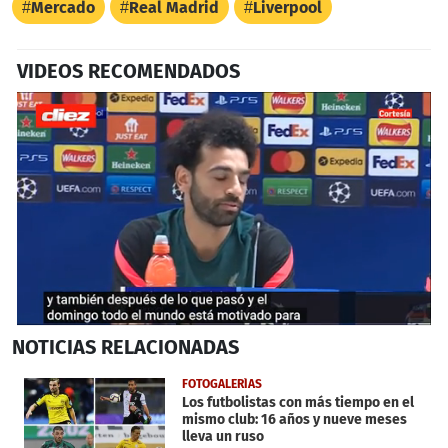
Mercado
Real Madrid
Liverpool
VIDEOS RECOMENDADOS
0
NOTICIAS
RELACIONADAS
seconds
of
2
FOTOGALERÍAS
minutes,
Los futbolistas con más tiempo en el
9
mismo club: 16 años y nueve meses
seconds
lleva un ruso