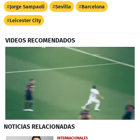
Jorge Sampaoli
Sevilla
Barcelona
Leicester City
VIDEOS RECOMENDADOS
0
NOTICIAS
RELACIONADAS
seconds
of
1
INTERNACIONALES