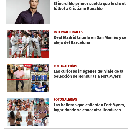
minute,
El increíble primer sueldo que le dio el
19
fútbol a Cristiano Ronaldo
seconds
INTERNACIONALES
Real Madrid triunfa en San Mamés y se
aleja del Barcelona
FOTOGALERÍAS
Las curiosas imágenes del viaje de la
Selección de Honduras a Fort Myers
FOTOGALERÍAS
Las bellezas que calientan Fort Myers,
lugar donde se concentra Honduras