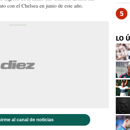
ato con el Chelsea en junio de este año.
5
LO 
irme al canal de noticias