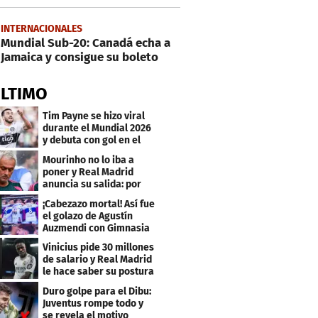
INTERNACIONALES
Mundial Sub-20: Canadá echa a
Jamaica y consigue su boleto
ÚLTIMO
Tim Payne se hizo viral
durante el Mundial 2026
y debuta con gol en el
Olimpia
Mourinho no lo iba a
poner y Real Madrid
anuncia su salida: por
este club firmó
¡Cabezazo mortal! Así fue
el golazo de Agustín
Auzmendi con Gimnasia
Vinicius pide 30 millones
de salario y Real Madrid
le hace saber su postura
Duro golpe para el Dibu:
Juventus rompe todo y
se revela el motivo