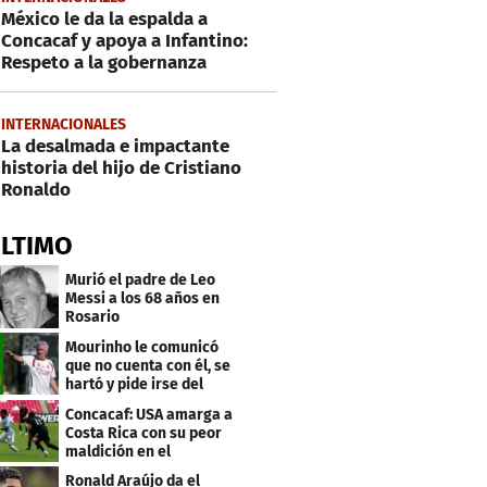
México le da la espalda a
Concacaf y apoya a Infantino:
Respeto a la gobernanza
INTERNACIONALES
La desalmada e impactante
historia del hijo de Cristiano
Ronaldo
ÚLTIMO
Murió el padre de Leo
Messi a los 68 años en
Rosario
Mourinho le comunicó
que no cuenta con él, se
hartó y pide irse del
Real Madrid
Concacaf: USA amarga a
Costa Rica con su peor
maldición en el
premundial Sub-20
Ronald Araújo da el