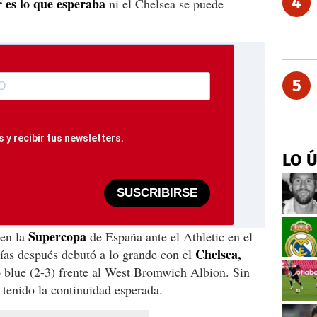
4
 es lo que esperaba
ni el Chelsea se puede
5
 y recibir tus newsletters.
LO 
SUSCRIBIRSE
Supercopa
 en la
de España ante el Athletic en el
Chelsea,
ías después debutó a lo grande con el
o blue (2-3) frente al West Bromwich Albion. Sin
 tenido la continuidad esperada.