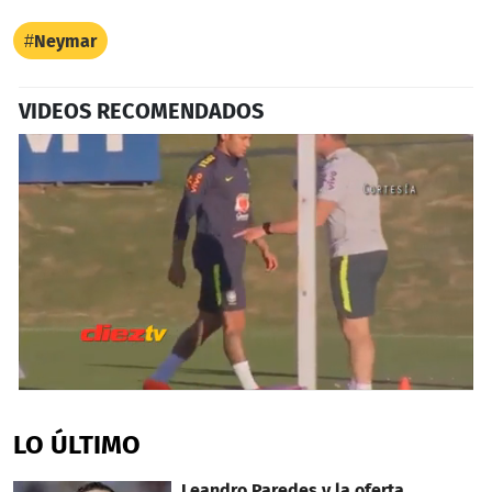
Neymar
VIDEOS RECOMENDADOS
0
seconds
of
LO ÚLTIMO
1
minute,
32
Leandro Paredes y la oferta