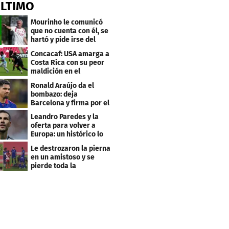
ÚLTIMO
Mourinho le comunicó
que no cuenta con él, se
hartó y pide irse del
Real Madrid
Concacaf: USA amarga a
Costa Rica con su peor
maldición en el
premundial Sub-20
Ronald Araújo da el
bombazo: deja
Barcelona y firma por el
club menos pensado
Leandro Paredes y la
oferta para volver a
Europa: un histórico lo
quiere comprar
Le destrozaron la pierna
en un amistoso y se
pierde toda la
temporada en LaLiga