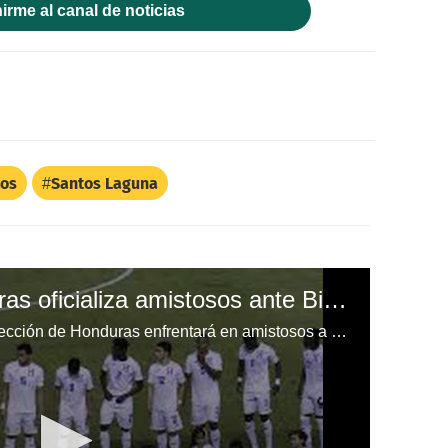
irme al canal de noticias
tos
Santos Laguna
Federación de Honduras oficializa amistosos ante Bielorrusia y Grecia en marzo en Europa
La Fenafuth confirmó que la Selección de Honduras enfrentará en amistosos a Bielorrusia y Grecia el 24 y 28 de marzo en Europa.