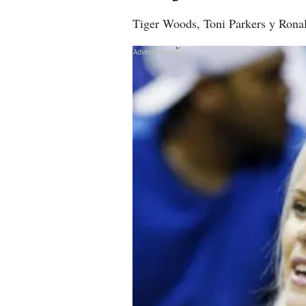
Tiger Woods, Toni Parkers y Ronald
X
X
X
X
X
X
X
X
X