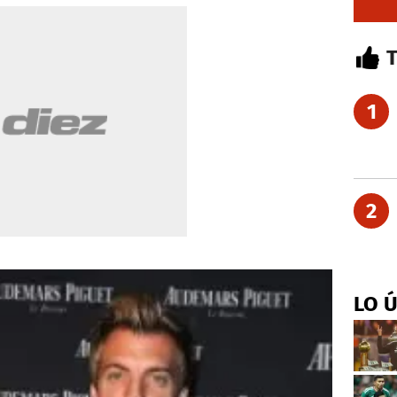
1
2
LO 