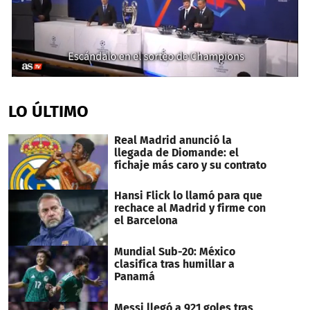
0
seconds
of
LO ÚLTIMO
2
minutes,
14
Real Madrid anunció la
seconds
llegada de Diomande: el
fichaje más caro y su contrato
Hansi Flick lo llamó para que
rechace al Madrid y firme con
el Barcelona
Mundial Sub-20: México
clasifica tras humillar a
Panamá
Messi llegó a 921 goles tras