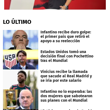
0
seconds
of
LO ÚLTIMO
9
minutes,
35
Infantino recibe duro golpe:
seconds
el primer país que retiró el
apoyo a su reelección
Estados Unidos tomó una
decisión final con Pochettino
tras el Mundial
Vinicius recibe la llamada
que sacude al Real Madrid y
se iría por este salario
Infantino no lo esperaba: las
dos mujeres que sabotearon
sus planes con el Mundial