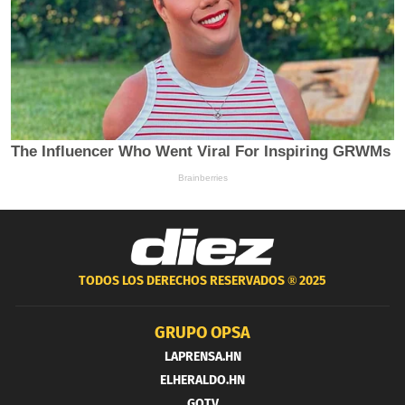
TODOS LOS DERECHOS RESERVADOS ®
2025
GRUPO OPSA
LAPRENSA.HN
ELHERALDO.HN
GOTV